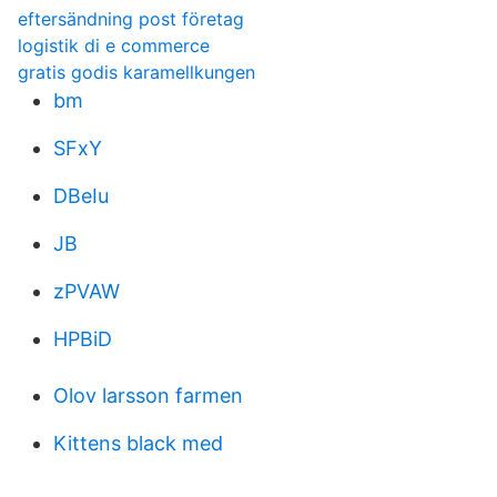
eftersändning post företag
logistik di e commerce
gratis godis karamellkungen
bm
SFxY
DBeIu
JB
zPVAW
HPBiD
Olov larsson farmen
Kittens black med